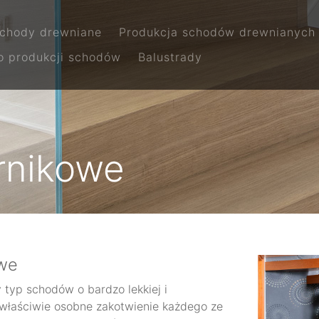
chody drewniane
Produkcja schodów drewnianych
o produkcji schodów
Balustrady
rnikowe
we
typ schodów o bardzo lekkiej i
o właściwie osobne zakotwienie każdego ze