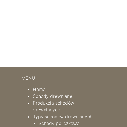
MENU
Home
Schody drewniane
Produkcja schodów
drewnianych
Typy schodów drewnianych
Schody policzkowe