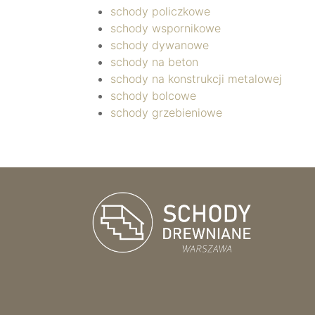
schody policzkowe
schody wspornikowe
schody dywanowe
schody na beton
schody na konstrukcji metalowej
schody bolcowe
schody grzebieniowe