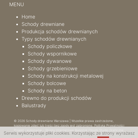
MENU
Home
Schody drewniane
Produkcja schodów drewnianych
Typy schodów drewnianych
Schody policzkowe
Schody wspornikowe
Schody dywanowe
Schody grzebieniowe
Schody na konstrukcji metalowej
Schody bolcowe
Schody na beton
Drewno do produkcji schodów
Balustrady
© 2026 Schody drewniane Warszawa | Wszelkie prawa zastrzeżone,
kopiowanie zdjęć lub treści bez zgody jest zabronione.
Polityka Prywatności
Projekt i wykonanie -
Strony Internetowe Białystok
Clouds Studio Graficzne
Serwis wykorzystuje pliki cookies. Korzystając ze strony wyrażasz